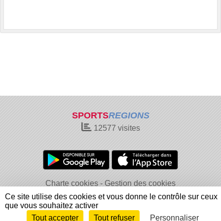
SPORTS
REGIONS
12577
visites
Charte cookies
Gestion des cookies
Informations légales
Signaler un contenu inapproprié
Ce site utilise des cookies et vous donne le contrôle sur ceux
que vous souhaitez activer
Tout accepter
Tout refuser
Personnaliser
Envie de participer ?
Connexion