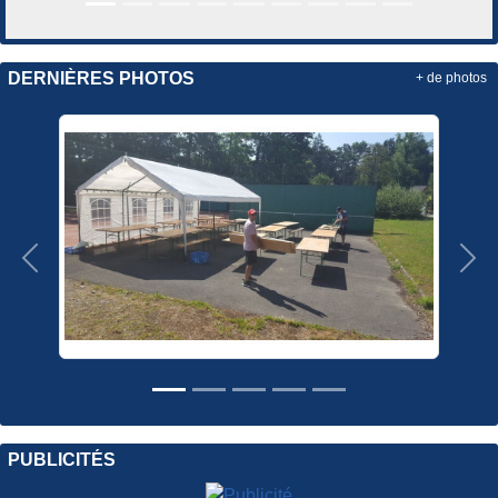
DERNIÈRES PHOTOS
+ de photos
Précedent
Sui
PUBLICITÉS