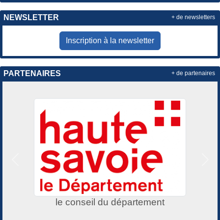
NEWSLETTER
+ de newsletters
Inscription à la newsletter
PARTENAIRES
+ de partenaires
Précedent
Suiv
rtement
Sports 2000