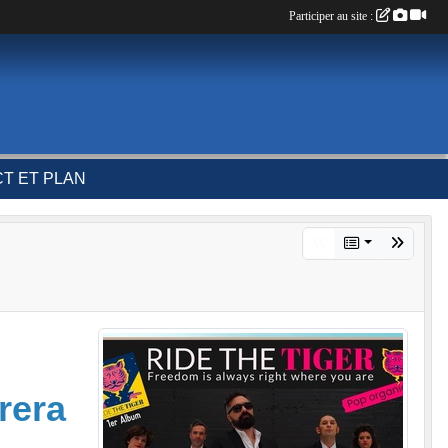
Participer au site :
T ET PLAN
rera