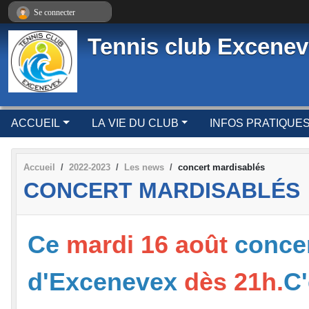
Panneau de gestion des cookies
Se connecter
Tennis club Excene
ACCUEIL
LA VIE DU CLUB
INFOS PRATIQUE
Accueil
2022-2023
Les news
concert mardisablés
CONCERT MARDISABLÉS
Ce
mardi 16 août
concer
d'Excenevex
dès 21h.
C'