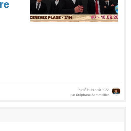
re
Publié le
14 août 2022
par
Stéphane Sommeiller