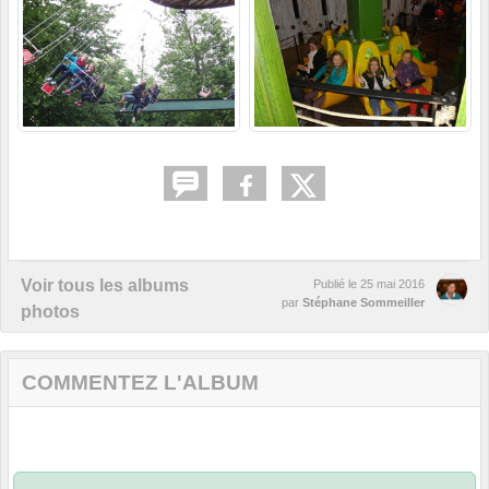
Voir tous les albums
Publié le
25 mai 2016
par
Stéphane Sommeiller
photos
COMMENTEZ L'ALBUM