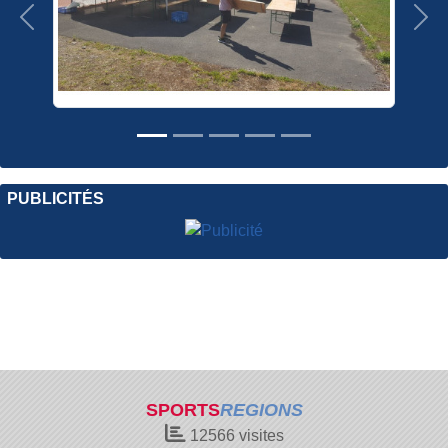
Précedent
Sui
PUBLICITÉS
SPORTS
REGIONS
12566
visites