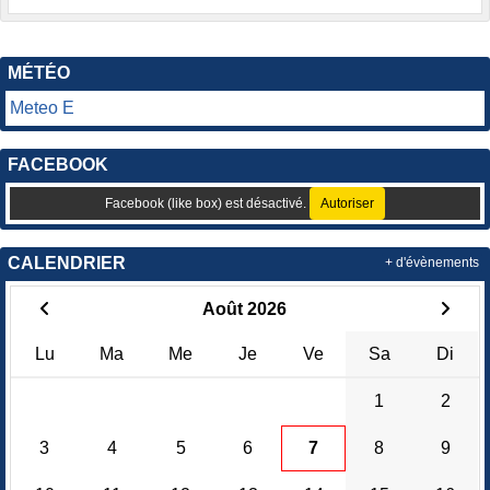
MÉTÉO
Meteo E
FACEBOOK
Facebook (like box) est désactivé.
Autoriser
CALENDRIER
+ d'évènements
Août 2026
Lu
Ma
Me
Je
Ve
Sa
Di
1
2
3
4
5
6
7
8
9