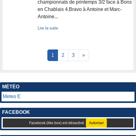
championnats de printemps 3/2 face à Bons
en Chablais 4.Bravo à Antoine et Marc-
Antoine...
Lire la suite
1
2
3
»
MÉTÉO
Meteo E
FACEBOOK
Facebook (like box) est désactivé.
Autoriser