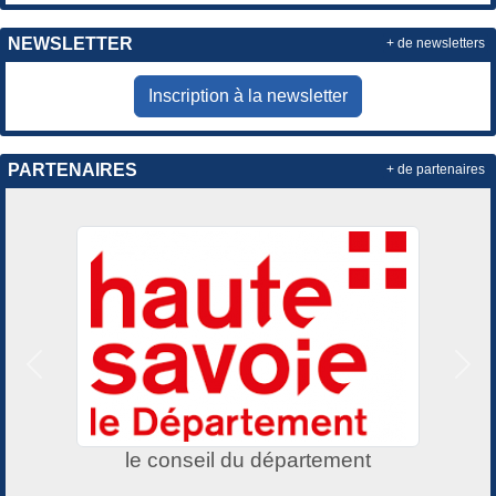
NEWSLETTER
+ de newsletters
Inscription à la newsletter
PARTENAIRES
+ de partenaires
Précedent
Suiv
Agence immobilère