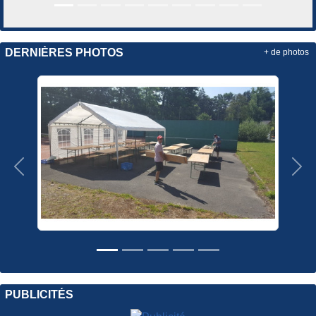
DERNIÈRES PHOTOS
+ de photos
Précedent
Sui
PUBLICITÉS